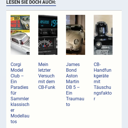
LESEN SIE DOCH AUCH:
Corgi
Mein
James
CB-
Model
letzter
Bond
Handfun
Club –
Versuch
Aston
kgeräte
Ein
mit dem
Martin
mit
Paradies
CB-Funk
DB 5 –
Täuschu
für
Ein
ngsfakto
Sammler
Traumau
r
klassisch
to
er
Modellau
tos