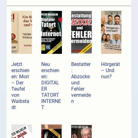
Jetzt
Neu
Bestatter
Hörgerät
erschien
erschien
:
– Und
en: Mori
en:
Abzocke
nun?
– Der
DIGITAL
und
Teufel
ER
Fehler
von
TATORT
vermeide
Waibsta
INTERNE
n
dt
T