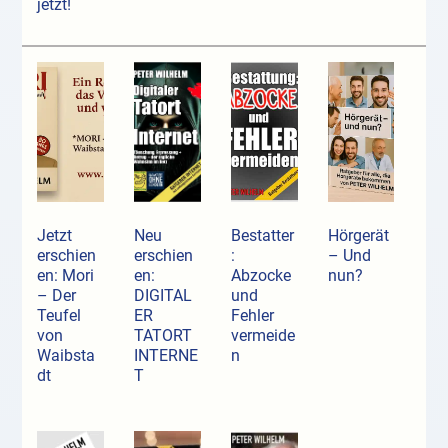
jetzt!
Jetzt
Neu
Bestatter
Hörgerät
erschien
erschien
:
– Und
en: Mori
en:
Abzocke
nun?
– Der
DIGITAL
und
Teufel
ER
Fehler
von
TATORT
vermeide
Waibsta
INTERNE
n
dt
T