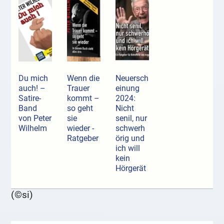
Du mich
Wenn die
Neuersch
auch! –
Trauer
einung
Satire-
kommt –
2024:
Band
so geht
Nicht
von Peter
sie
senil, nur
Wilhelm
wieder -
schwerh
Ratgeber
örig und
ich will
kein
Hörgerät
(©si)