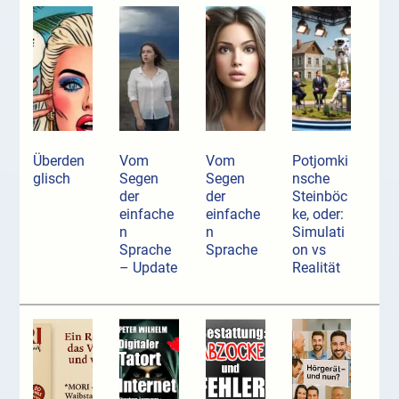
Überden
Vom
Vom
Potjomki
glisch
Segen
Segen
nsche
der
der
Steinböc
einfache
einfache
ke, oder:
n
n
Simulati
Sprache
Sprache
on vs
– Update
Realität