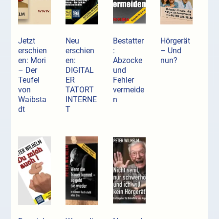
Jetzt
Neu
Bestatter
Hörgerät
erschien
erschien
:
– Und
en: Mori
en:
Abzocke
nun?
– Der
DIGITAL
und
Teufel
ER
Fehler
von
TATORT
vermeide
Waibsta
INTERNE
n
dt
T