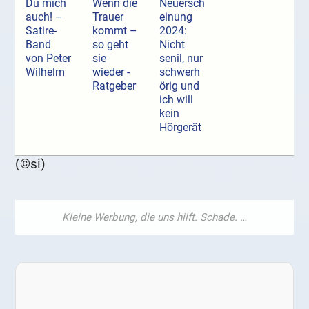
Du mich
Wenn die
Neuersch
auch! –
Trauer
einung
Satire-
kommt –
2024:
Band
so geht
Nicht
von Peter
sie
senil, nur
Wilhelm
wieder -
schwerh
Ratgeber
örig und
ich will
kein
Hörgerät
(©si)