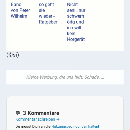
Band
so geht
Nicht
von Peter
sie
senil, nur
Wilhelm
wieder -
schwerh
Ratgeber
örig und
ich will
kein
Hörgerät
(©si)
3 Kommentare
Kommentar schreiben →
Du musst Dich an die
Nutzungsbedingungen halten!