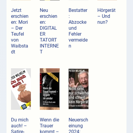
Jetzt
Neu
Bestatter
Hörgerät
erschien
erschien
:
– Und
en: Mori
en:
Abzocke
nun?
– Der
DIGITAL
und
Teufel
ER
Fehler
von
TATORT
vermeide
Waibsta
INTERNE
n
dt
T
Du mich
Wenn die
Neuersch
auch! –
Trauer
einung
Satire-
kommt –
2024: