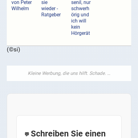
von Peter
sie
senil, nur
Wilhelm
wieder -
schwerh
Ratgeber
örig und
ich will
kein
Hörgerät
(©si)
Schreiben Sie einen