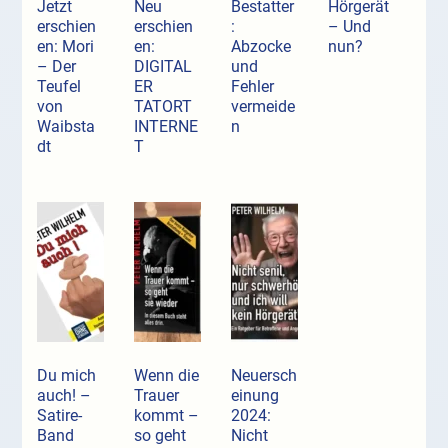
Jetzt
Neu
Bestatter
Hörgerät
erschien
erschien
:
– Und
en: Mori
en:
Abzocke
nun?
– Der
DIGITAL
und
Teufel
ER
Fehler
von
TATORT
vermeide
Waibsta
INTERNE
n
dt
T
Du mich
Wenn die
Neuersch
auch! –
Trauer
einung
Satire-
kommt –
2024:
Band
so geht
Nicht