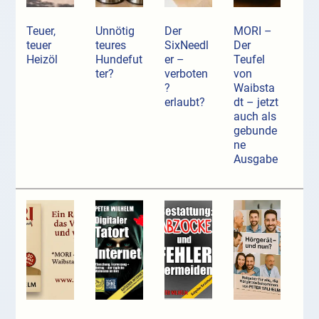
Teuer,
Unnötig
Der
MORI –
teuer
teures
SixNeedl
Der
Heizöl
Hundefut
er –
Teufel
ter?
verboten
von
?
Waibsta
erlaubt?
dt – jetzt
auch als
gebunde
ne
Ausgabe