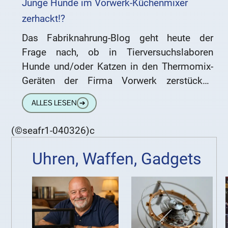
Junge Hunde im Vorwerk-Küchenmixer
zerhackt!?
Das Fabriknahrung-Blog geht heute der
Frage nach, ob in Tierversuchslaboren
Hunde und/oder Katzen in den Thermomix-
Geräten der Firma Vorwerk zerstückelt
werden. So zumindest wird es derzeit im
ALLES LESEN
➔
Internet behauptet. Mal
(©seafr1-040326)c
Uhren, Waffen, Gadgets