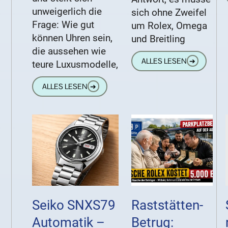
unweigerlich die
sich ohne Zweifel
Frage: Wie gut
um Rolex, Omega
können Uhren sein,
und Breitling
die aussehen wie
ALLES LESEN
➔
teure Luxusmodelle,
ALLES LESEN
➔
Seiko SNXS79
Raststätten-
Automatik –
Betrug: