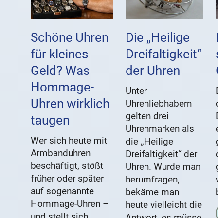
Schöne Uhren
Die „Heilige
für kleines
Dreifaltigkeit“
Geld? Was
der Uhren
Hommage-
Unter
Uhren wirklich
Uhrenliebhabern
gelten drei
taugen
Uhrenmarken als
Wer sich heute mit
die „Heilige
Armbanduhren
Dreifaltigkeit“ der
beschäftigt, stößt
Uhren. Würde man
früher oder später
herumfragen,
auf sogenannte
bekäme man
Hommage-Uhren –
heute vielleicht die
und stellt sich
Antwort, es müsse