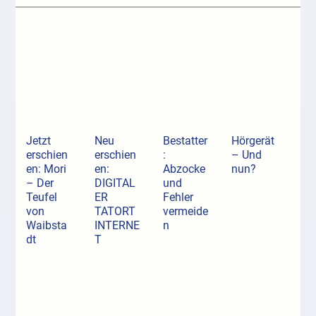
Jetzt
Neu
Bestatter
Hörgerät
erschien
erschien
:
– Und
en: Mori
en:
Abzocke
nun?
– Der
DIGITAL
und
Teufel
ER
Fehler
von
TATORT
vermeide
Waibsta
INTERNE
n
dt
T