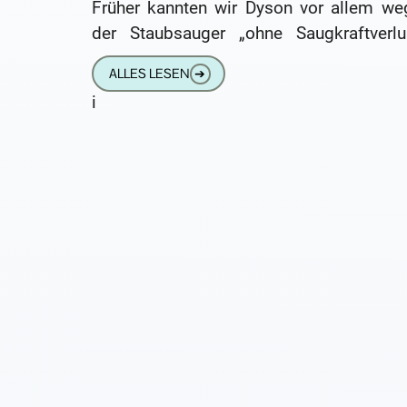
Früher kannten wir Dyson vor allem we
der Staubsauger „ohne Saugkraftverlus
Heute bietet das Unternehmen 
ALLES LESEN
➔
Haushaltsgeräten über
i