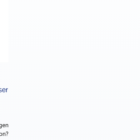
ser
igen
on?