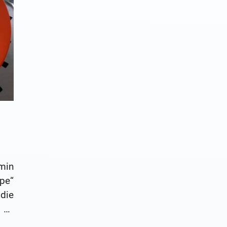
min
pe“
die
 an
en.