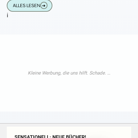
sein Thesenpapier an die Tür der
ALLES LESEN
➔
Schloßkirche
i
SENSATIONELL: NEUE BÜCHER!