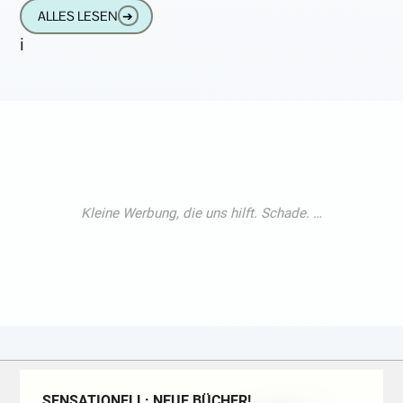
zu finden. Wer The Big
ALLES LESEN
➔
i
SENSATIONELL: NEUE BÜCHER!