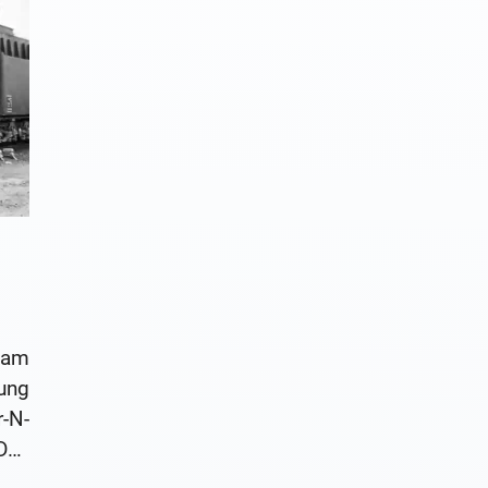
am
ung
-N-
Das
ut.