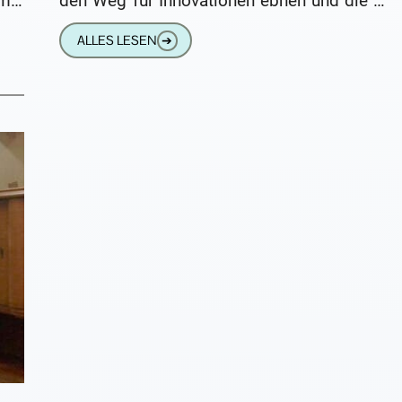
me-
den Weg für Innovationen ebnen und die Art
und Weise, wie wir Computer
ALLES LESEN
➔