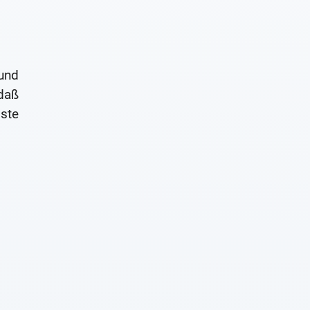
und
daß
ste