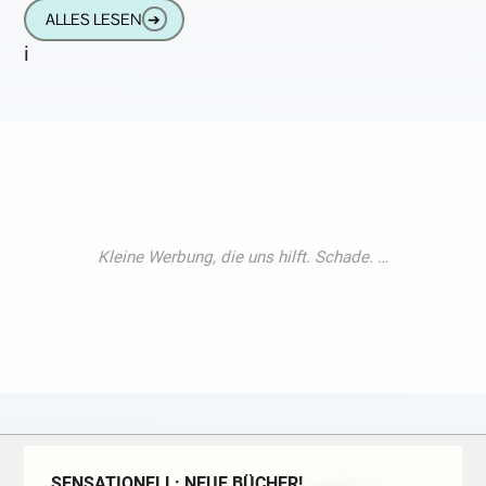
Razorblade Business ist seit Jahrzehnten
ALLES LESEN
➔
das Synonym für
i
SENSATIONELL: NEUE BÜCHER!