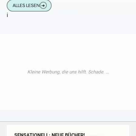
wie sich zwei
ALLES LESEN
➔
i
SENSATIONELL: NEUE BÜCHER!