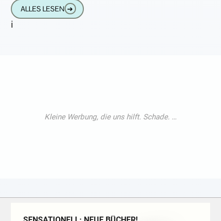
Betriebssytems MacOS bzw. OSX
ALLES LESEN
➔
ausgeliefert. Vorschau ist das
i
SENSATIONELL: NEUE BÜCHER!