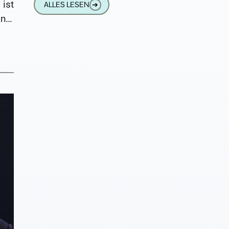
ist
ALLES LESEN
➔
ner
ng.