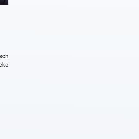
sch
cke