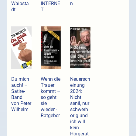
Waibsta
INTERNE
n
dt
T
Du mich
Wenn die
Neuersch
auch! –
Trauer
einung
Satire-
kommt –
2024:
Band
so geht
Nicht
von Peter
sie
senil, nur
Wilhelm
wieder -
schwerh
Ratgeber
örig und
ich will
kein
Hörgerät