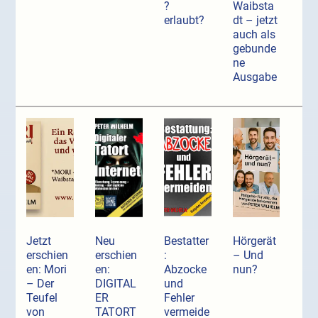
?
Waibsta
erlaubt?
dt – jetzt
auch als
gebunde
ne
Ausgabe
Jetzt
Neu
Bestatter
Hörgerät
erschien
erschien
:
– Und
en: Mori
en:
Abzocke
nun?
– Der
DIGITAL
und
Teufel
ER
Fehler
von
TATORT
vermeide