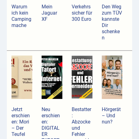
Warum
Mein
Verkehrs
Den Weg
ich kein
Jaguar
sicher für
zum TÜV
Camping
XF
300 Euro
kannste
mache
Dir
schenke
n
Jetzt
Neu
Bestatter
Hörgerät
erschien
erschien
:
– Und
en: Mori
en:
Abzocke
nun?
– Der
DIGITAL
und
Teufel
ER
Fehler