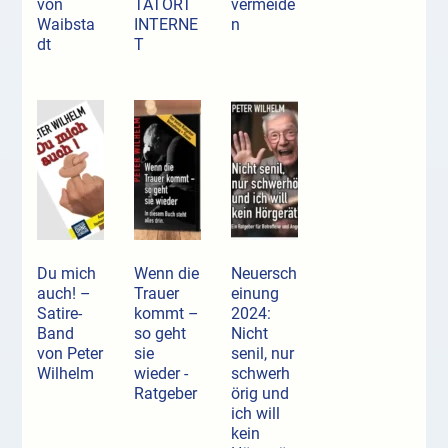
von
TATORT
vermeide
Waibsta
INTERNE
n
dt
T
Du mich
Wenn die
Neuersch
auch! –
Trauer
einung
Satire-
kommt –
2024:
Band
so geht
Nicht
von Peter
sie
senil, nur
Wilhelm
wieder -
schwerh
Ratgeber
örig und
ich will
kein