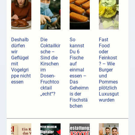
Deshalb
Die
So
Fast
dürfen
Coktailkir
kannst
Food
wir
sche –
Du 6
oder
Geflügel
Sind die
Fische
Feinkost
mit
Kirschen
auf
? – Wie
Vogelgri
im
einmal
Burger
ppe nicht
Dosen-
essen –
und
essen
Fruchtco
Das
Pommes
cktail
Geheimn
plötzlich
„echt“?
is der
Luxusgut
Fischstä
wurden
bchen