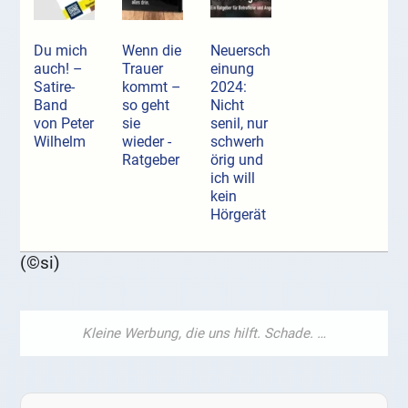
Du mich
Wenn die
Neuersch
auch! –
Trauer
einung
Satire-
kommt –
2024:
Band
so geht
Nicht
von Peter
sie
senil, nur
Wilhelm
wieder -
schwerh
Ratgeber
örig und
ich will
kein
Hörgerät
(©si)