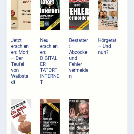
Jetzt
Neu
Bestatter
Hörgerät
erschien
erschien
:
– Und
en: Mori
en:
Abzocke
nun?
– Der
DIGITAL
und
Teufel
ER
Fehler
von
TATORT
vermeide
Waibsta
INTERNE
n
dt
T