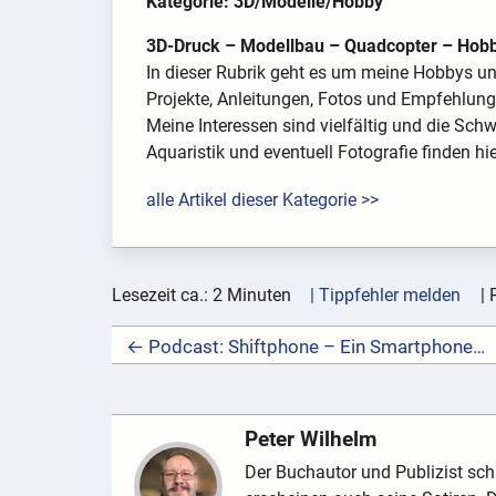
Kategorie: 3D/Modelle/Hobby
3D-Druck – Modellbau – Quadcopter – Hob
In dieser Rubrik geht es um meine Hobbys und
Projekte, Anleitungen, Fotos und Empfehlung
Meine Interessen sind vielfältig und die Sc
Aquaristik und eventuell Fotografie finden hi
alle Artikel dieser Kategorie >>
Lesezeit ca.: 2 Minuten
| Tippfehler melden
|
← Podcast: Shiftphone – Ein Smartphone zum Verlieben – selbst reparierbar, fair und nachhaltig
Peter Wilhelm
Der Buchautor und Publizist schr