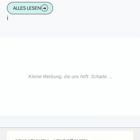
eine geteilte Tastatur und es fehlt nur
ALLES LESEN
➔
i