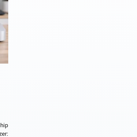
hip
er: