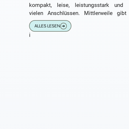
kompakt, leise, leistungsstark und 
vielen Anschlüssen. Mittlerweile gibt
neue Mac-mini-Modelle mit moderne
ALLES LESEN
➔
Prozessorarchitektur. Einige Besitzer fra
i