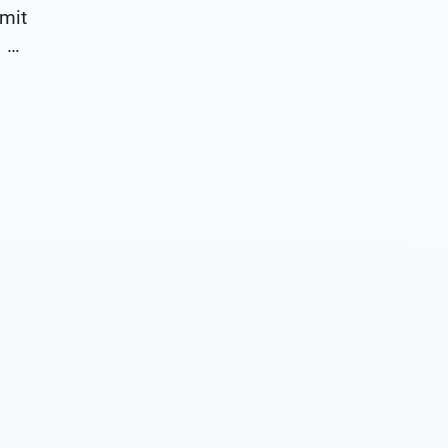
mit
 es
rer
gen