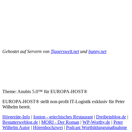
Gehostet auf Servern von
Tiggerswelt.net
und
bunny.net
Theme: Anubis 5.0™ für EUROPA-HOST®
EUROPA-HOST® stellt non-profit IT-Logistik exklusiv für Peter
Wilhelm bereit.
Hörgeräte-Info
|
Ionion - griechisches Restaurant
|
Dreibeinblog.de
|
Bestatterweblog.de
|
MORI - Der Roman
|
WP-Worthy.de
|
Peter
Wilhelm Autor
|
Hörenhochzwei
|
Podcast Wortbildungsmaßnahme