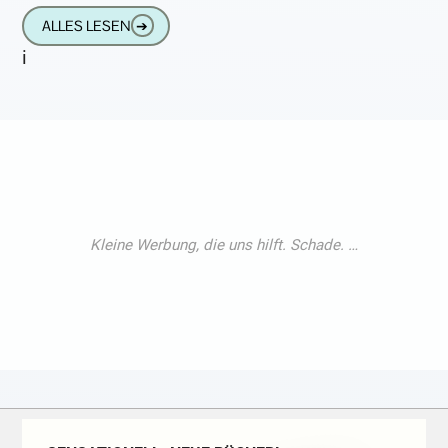
Inhalte nach oben spülte und damit kleinen
ALLES LESEN
➔
wie
i