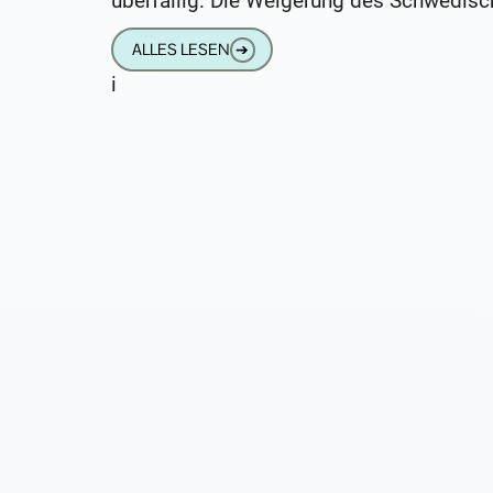
überfällig. Die Weigerung des Schwedisc
Außenministeriums, explizit wegen 
ALLES LESEN
➔
Causa Snowden den Pressesaal
i