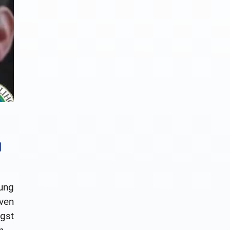
d
ung
ven
ngst