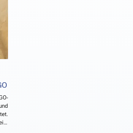
EGO
GO-
und
et.
ile
e