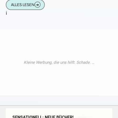
eine geteilte Tastatur und es fehlt nur
ALLES LESEN
➔
i
SENSATIONELL: NEUE BÜCHER!