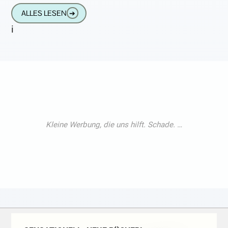
hierzu notwendige QI-Technik lädt
ALLES LESEN
➔
i