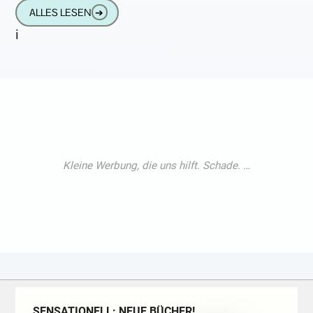
nicht pro
ALLES LESEN
➔
i
SENSATIONELL: NEUE BÜCHER!