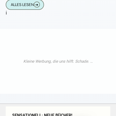
aufregen, wild
ALLES LESEN
➔
i
SENSATIONELL: NEUE BÜCHER!