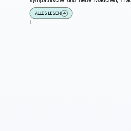
sympathische und nette Mädchen, Frau
Damen. Über keine kann ich et
ALLES LESEN
➔
Negatives sagen. Das
i