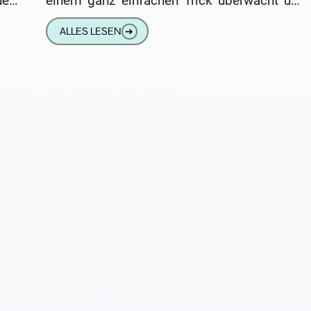
en,
einem ganz einfachen Trick überwacht und
was
ausspioniert werden. Man benötigt dazu
ALLES LESEN
➔
lediglich die Telefonnummer des
Auszuspähenden. Der