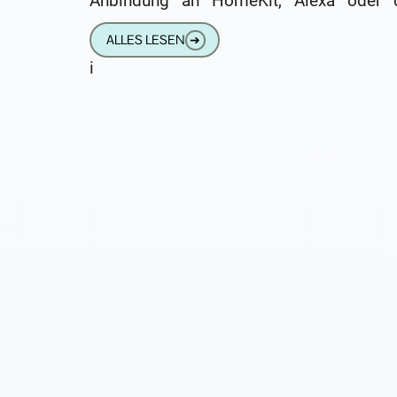
Anbindung an HomeKit, Alexa oder 
Google-Sprachassistent. Aber weitaus m
ALLES LESEN
➔
i