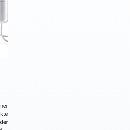
ener
kte
der