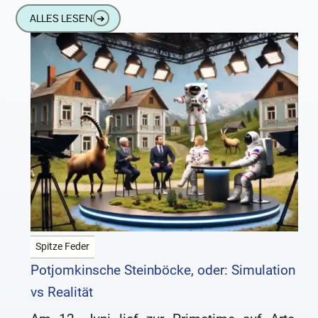
Kurfürst auf der Festung Ehrenbreitstein bei
ALLES LESEN
➔
Koblenz hat aufstellen lassen.
Spitze Feder
Potjomkinsche Steinböcke, oder: Simulation
vs Realität