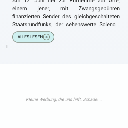
Am 12. Juni lief zur Primetime auf Arte,
einem jener, mit Zwangsgebühren
finanzierten Sender des gleichgeschalteten
Staatsrundfunks, der sehenswerte Science-
Fiction-Film „Unternehmen Capricorn“ aus
ALLES LESEN
➔
dem Jahre 1978. Im Stenogrammstil
i
handelt der