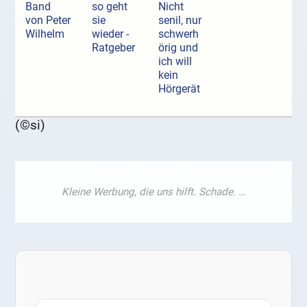
Band
so geht
Nicht
von Peter
sie
senil, nur
Wilhelm
wieder -
schwerh
Ratgeber
örig und
ich will
kein
Hörgerät
(©si)