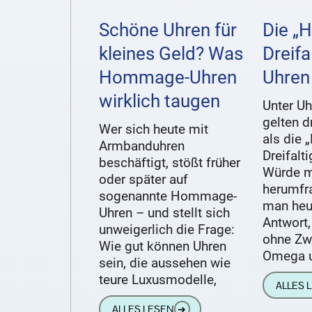
Schöne Uhren für
Die „H
kleines Geld? Was
Dreifa
Hommage-Uhren
Uhren
wirklich taugen
Unter Uh
gelten 
Wer sich heute mit
als die 
Armbanduhren
Dreifalt
beschäftigt, stößt früher
Würde 
oder später auf
herumfr
sogenannte Hommage-
man heut
Uhren – und stellt sich
Antwort
unweigerlich die Frage:
ohne Zw
Wie gut können Uhren
Omega u
sein, die aussehen wie
teure Luxusmodelle,
ALLES 
ALLES LESEN
➔