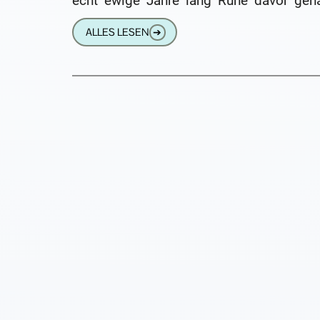
echt ewige Jahre lang Ruhe davor geha
Die ganzen Wein- und Diamantenhändler 
ALLES LESEN
➔