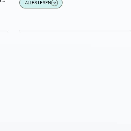
bt.
ALLES LESEN
➔
und