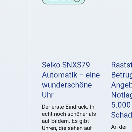
Seiko SNXS79
Rastst
Automatik – eine
Betru
wunderschöne
Angeb
Uhr
Notla
5.000
Der erste Eindruck: In
echt noch schöner als
Scha
auf Bildern. Es gibt
An der
Uhren, die sehen auf