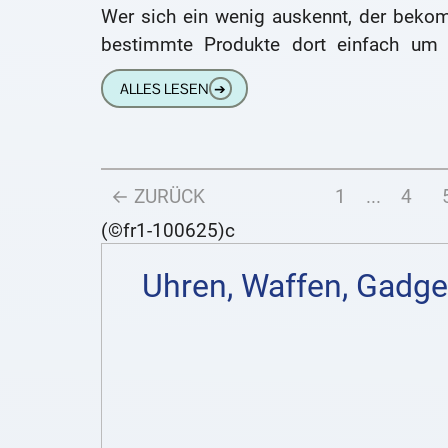
Wer sich ein wenig auskennt, der beko
bestimmte Produkte dort einfach um 
Vielfaches günstiger als im
ALLES LESEN
➔
← ZURÜCK
1
...
4
(©fr1-100625)c
Uhren, Waffen, Gadge