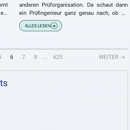
mmt
anderen Prüforganisation. Da schaut dann
ein
ein Prüfingenieur ganz genau nach, ob Du
Dein
ALLES LESEN
➔
5
6
7
8
...
625
WEITER →
ts