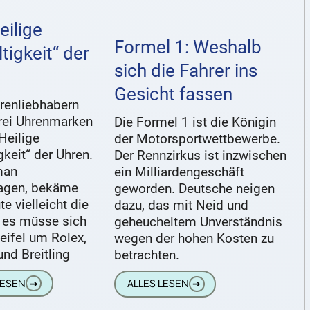
eilige
Formel 1: Weshalb
ltigkeit“ der
sich die Fahrer ins
Gesicht fassen
renliebhabern
drei Uhrenmarken
Die Formel 1 ist die Königin
„Heilige
der Motorsportwettbewerbe.
igkeit“ der Uhren.
Der Rennzirkus ist inzwischen
man
ein Milliardengeschäft
agen, bekäme
geworden. Deutsche neigen
e vielleicht die
dazu, das mit Neid und
, es müsse sich
geheucheltem Unverständnis
eifel um Rolex,
wegen der hohen Kosten zu
nd Breitling
betrachten.
LESEN
➔
ALLES LESEN
➔